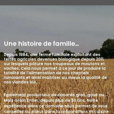
Une histoire de famille…
Depuis 1984, une ferme familiale exploitant des
terres agricoles devenues biologique depuis 2011,
sur lesquels pâture nos troupeaux de moutons et
vaches. Cela nous permet à ce jour de produire la
totalité de l'alimentation de nos cheptels
ruminants et ainsi maîtriser au mieux la qualité de
nos viandes bio.
Egalement producteur de canards gras, gavé au
Maïs Grain Entier, depuis plus de 30 ans. Notre
expérience dans ce domaine nous permet de vous
conseillez au mieux dans la préparations et cuisine